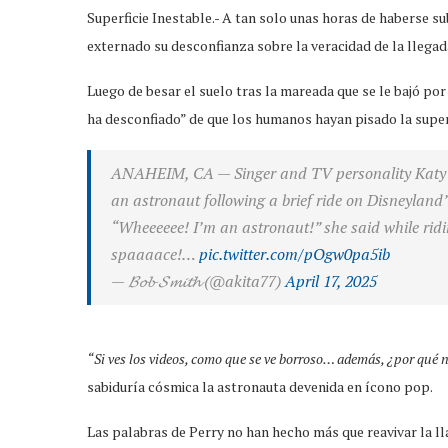
Superficie Inestable.- A tan solo unas horas de haberse su
externado su desconfianza sobre la veracidad de la llegad
Luego de besar el suelo tras la mareada que se le bajó por
ha desconfiado” de que los humanos hayan pisado la superf
ANAHEIM, CA — Singer and TV personality Katy P
an astronaut following a brief ride on Disneyland’
“Wheeeeee! I’m an astronaut!” she said while ridi
spaaaace!…
pic.twitter.com/pOgw0pa5ib
— 𝓑𝓸𝓫 𝓢𝓶𝓲𝓽𝓱 (@akita77)
April 17, 2025
“Si ves los videos, como que se ve borroso… además, ¿por qué 
sabiduría cósmica la astronauta devenida en ícono pop.
Las palabras de Perry no han hecho más que reavivar la l