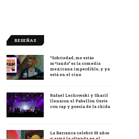
RESEÑAS
“Sobriedad, me estás
9.0
m*tando” es la comedia
mexicana imperdible, y ya
está en el cine
Rafael Lechowski y Sharif
llenaron el Pabellón Oeste
con rap y poesía de la chida
La Barranca celebró 30 años
y armó la ofrenda en el