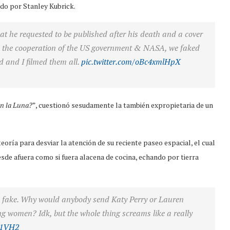
ido por Stanley Kubrick.
 he requested to be published after his death and a cover
th the cooperation of the US government & NASA, we faked
 and I filmed them all.
pic.twitter.com/oBc4xmlHpX
en la Luna?
”, cuestionó sesudamente la también expropietaria de un
oría para desviar la atención de su reciente paseo espacial, el cual
esde afuera como si fuera alacena de cocina, echando por tierra
 so fake. Why would anybody send Katy Perry or Lauren
g women? Idk, but the whole thing screams like a really
z91VH2