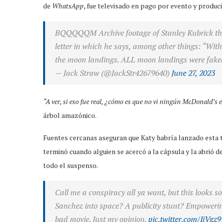
de
WhatsApp
, fue televisado en pago por evento y produc
BQQQQQM Archive footage of Stanley Kubrick that
letter in which he says, among other things: “Wi
the moon landings. ALL moon landings were faked
— Jack Straw (@JackStr42679640)
June 27, 2023
“A ver, si eso fue real, ¿cómo es que no vi ningún McDonald’s 
árbol amazónico.
Fuentes cercanas aseguran que Katy habría lanzado esta te
terminó cuando alguien se acercó a la cápsula y la abrió d
todo el suspenso.
Call me a conspiracy all ya want, but this looks
Sanchez into space? A publicity stunt? Empowerin
bad movie. Just my opinion.
pic.twitter.com/IiVg