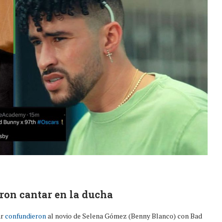
eron cantar en la ducha
ar
confundieron
al novio de Selena Gómez (Benny Blanco) con Bad