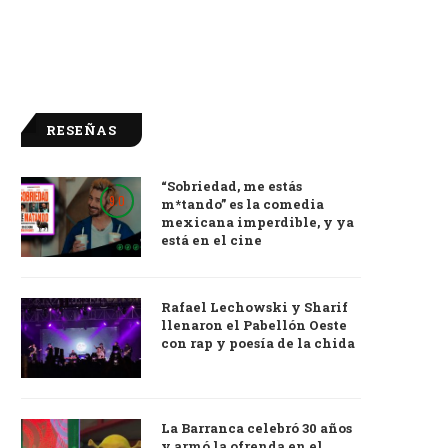
RESEÑAS
“Sobriedad, me estás
9.0
m*tando” es la comedia
mexicana imperdible, y ya
está en el cine
Rafael Lechowski y Sharif
llenaron el Pabellón Oeste
con rap y poesía de la chida
La Barranca celebró 30 años
y armó la ofrenda en el