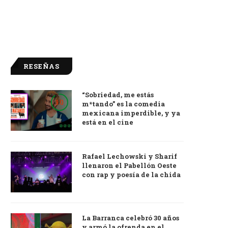
RESEÑAS
“Sobriedad, me estás
9.0
m*tando” es la comedia
mexicana imperdible, y ya
está en el cine
Rafael Lechowski y Sharif
llenaron el Pabellón Oeste
con rap y poesía de la chida
La Barranca celebró 30 años
y armó la ofrenda en el