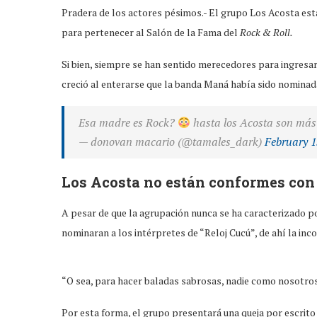
Pradera de los actores pésimos.- El grupo Los Acosta es
para pertenecer al Salón de la Fama del
Rock & Roll.
Si bien, siempre se han sentido merecedores para ingresa
creció al enterarse que la banda Maná había sido nominad
Esa madre es Rock?
hasta los Acosta son má
— donovan macario (@tamales_dark)
February 1
Los Acosta no están conformes co
A pesar de que la agrupación nunca se ha caracterizado p
nominaran a los intérpretes de “Reloj Cucú”, de ahí la inc
“O sea, para hacer baladas sabrosas, nadie como nosotros”
Por esta forma, el grupo presentará una queja por escrit