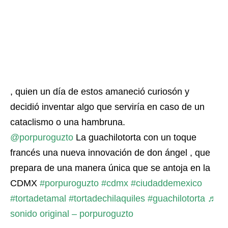
, quien un día de estos amaneció curiosón y
decidió inventar algo que serviría en caso de un
cataclismo o una hambruna.
@porpuroguzto
La guachilotorta con un toque
francés una nueva innovación de don ángel , que
prepara de una manera única que se antoja en la
CDMX
#porpuroguzto
#cdmx
#ciudaddemexico
#tortadetamal
#tortadechilaquiles
#guachilotorta
♬
sonido original – porpuroguzto