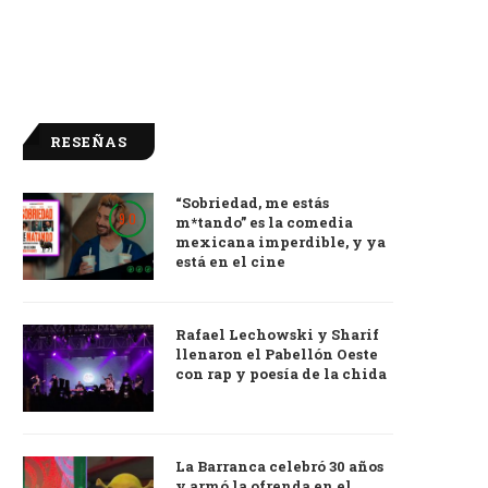
RESEÑAS
“Sobriedad, me estás
9.0
m*tando” es la comedia
mexicana imperdible, y ya
está en el cine
Rafael Lechowski y Sharif
llenaron el Pabellón Oeste
con rap y poesía de la chida
La Barranca celebró 30 años
y armó la ofrenda en el