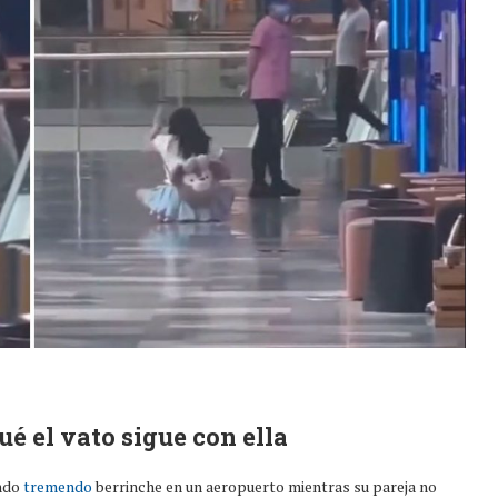
ué el vato sigue con ella
endo
tremendo
berrinche en un aeropuerto mientras su pareja no