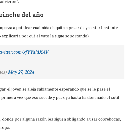
solvieron”.
rrinche del año
mpieza a patalear cual niña chiquita a pesar de ya estar bastante
o explicaría por qué el vato la sigue soportando).
.twitter.com/xfYYaldXAV
mes)
May 27, 2024
gar, el joven se aleja sabiamente esperando que se le pase el
la primera vez que eso sucede y pues ya hasta ha dominado el sutil
a
, donde por alguna razón les siguen obligando a usar cobrebocas,
 ropa.