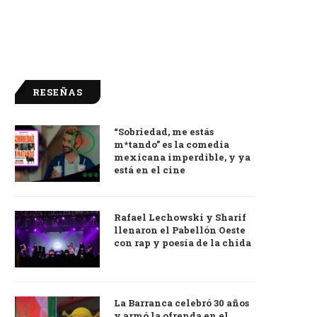
RESEÑAS
“Sobriedad, me estás
9.0
m*tando” es la comedia
mexicana imperdible, y ya
está en el cine
Rafael Lechowski y Sharif
llenaron el Pabellón Oeste
con rap y poesía de la chida
La Barranca celebró 30 años
y armó la ofrenda en el