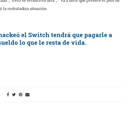
aaa”, “Pero se levanta en diva”, “Va a decir que prefiere el piso de
 la resbaladiza situación.
hackeó el Switch tendrá que pagarle a
ueldo lo que le resta de vida.