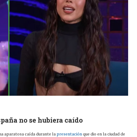
spaña no se hubiera caído
na aparatosa caída durante la
presentación
que dio en la ciudad de