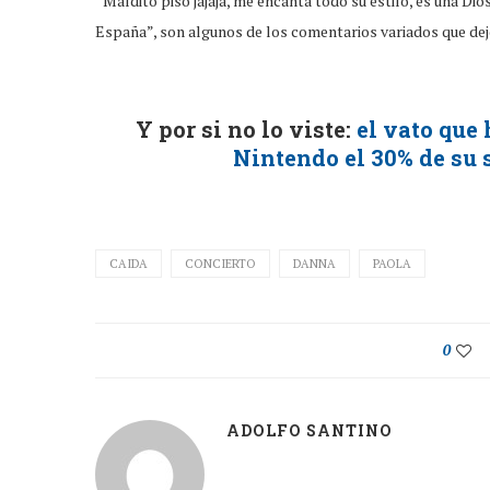
“Maldito piso jajaja, me encanta todo su estilo, es una Dios
España”, son algunos de los comentarios variados que dejó
Y por si no lo viste:
el vato que 
Nintendo el 30% de su s
CAIDA
CONCIERTO
DANNA
PAOLA
0
ADOLFO SANTINO