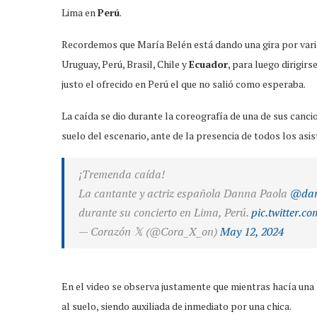
Lima en
Perú
.
Recordemos que María Belén está dando una gira por vari
Uruguay, Perú, Brasil, Chile y
Ecuador
, para luego dirigir
justo el ofrecido en Perú el que no salió como esperaba.
La caída se dio durante la coreografía de una de sus canci
suelo del escenario, ante de la presencia de todos los asis
¡Tremenda caída!
La cantante y actriz española Danna Paola
@dan
durante su concierto en Lima, Perú.
pic.twitter.
— Corazón 𝕏 (@Cora_X_on)
May 12, 2024
En el video se observa justamente que mientras hacía una s
al suelo, siendo auxiliada de inmediato por una chica.