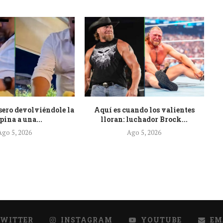
sero devolviéndole la
Aquí es cuando los valientes
U
pina a una...
lloran: luchador Brock...
Ago 5, 2026
Ago 5, 2026
TWITTER
INSTAGRAM
YOUTUBE
EM