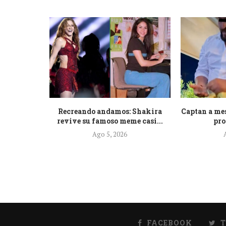
dal Willars
Recreando andamos: Shakira
Captan a me
.
revive su famoso meme casi...
pro
Ago 5, 2026
FACEBOOK