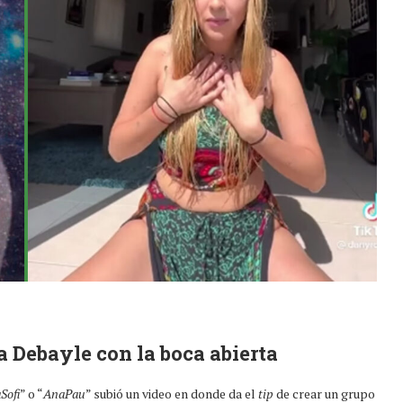
a Debayle con la boca abierta
Sofi
” o “
AnaPau
” subió un video en donde da el
tip
de crear un grupo