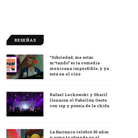
RESEÑAS
“Sobriedad, me estás
9.0
m*tando” es la comedia
mexicana imperdible, y ya
está en el cine
Rafael Lechowski y Sharif
llenaron el Pabellón Oeste
con rap y poesía de la chida
La Barranca celebró 30 años
y armó la ofrenda en el