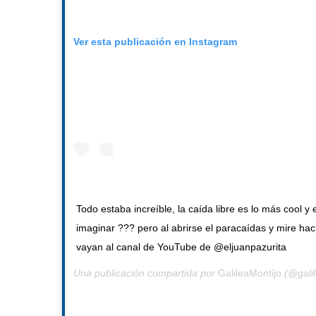
Ver esta publicación en Instagram
Todo estaba increíble, la caída libre es lo más cool 
imaginar ??? pero al abrirse el paracaídas y mire hac
vayan al canal de YouTube de @eljuanpazurita
Una publicación compartida por
GalileaMontijo
(@galil