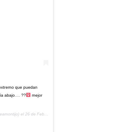
y extremo que puedan
ía abajo…. ??‍
mejor
eamontijo) el
26 de Feb de 2020 a las 4:53 PST