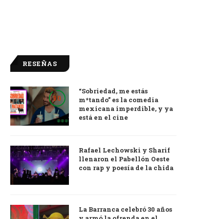
RESEÑAS
“Sobriedad, me estás
9.0
m*tando” es la comedia
mexicana imperdible, y ya
está en el cine
Rafael Lechowski y Sharif
llenaron el Pabellón Oeste
con rap y poesía de la chida
La Barranca celebró 30 años
y armó la ofrenda en el