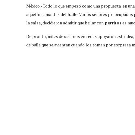
México.- Todo lo que empezó como una propuesta en una c
aquellos amantes del
baile
. Varios señores preocupados p
la salsa, decidieron admitir que bailar con
perritos
es much
De pronto, miles de usuarios en redes apoyaron esta idea,
de baile que se avientan cuando los toman por sorpresa m