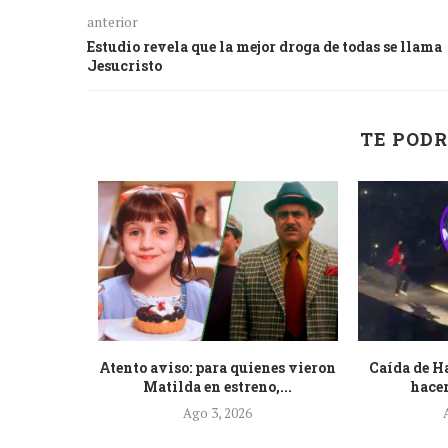
anterior
Estudio revela que la mejor droga de todas se llama
Jesucristo
TE PODR
a que su
Atento aviso: para quienes vieron
Caída de H
l...
Matilda en estreno,...
hacer
Ago 3, 2026