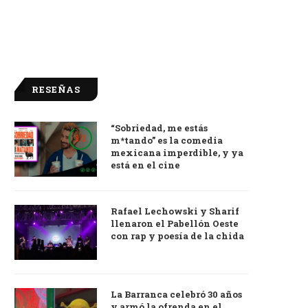
RESEÑAS
“Sobriedad, me estás
9.0
m*tando” es la comedia
mexicana imperdible, y ya
está en el cine
Rafael Lechowski y Sharif
llenaron el Pabellón Oeste
con rap y poesía de la chida
La Barranca celebró 30 años
y armó la ofrenda en el