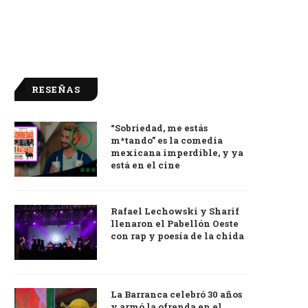
RESEÑAS
“Sobriedad, me estás
9.0
m*tando” es la comedia
mexicana imperdible, y ya
está en el cine
Rafael Lechowski y Sharif
llenaron el Pabellón Oeste
con rap y poesía de la chida
La Barranca celebró 30 años
y armó la ofrenda en el