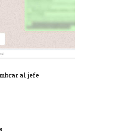
brar al jefe
s