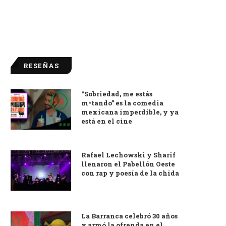
RESEÑAS
“Sobriedad, me estás
9.0
m*tando” es la comedia
mexicana imperdible, y ya
está en el cine
Rafael Lechowski y Sharif
llenaron el Pabellón Oeste
con rap y poesía de la chida
La Barranca celebró 30 años
y armó la ofrenda en el