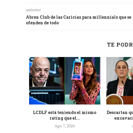
anterior
Abren Club de las Caricias para millennials que se
ofenden de todo
TE PODR
onvenio con
LCDLF está teniendo el mismo
Descartan q
r...
rating que el...
excavaci
Ago 7, 2026