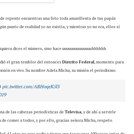
 de repente encuentras una foto toda amarillenta de tus papás
n punto de realidad yo no existía, y mientras yo no era, ellos sí
siquiera dices el número, sino hace uuuuuuuuuuuuuuhhhhhh.
edió el gran temblor del entonces
Distrito Federal
, momento para
isión en vivo. Su nombre Adela Micha, su misión el periodismo.
pic.twitter.com/ARHoqeK5l3
019
una de las cabezas periodísticas de
Televisa
, y de ahí a servirle
 de comer a todos, y por ello, gracias señora Micha, respeto.
idad. Al otro no eres nadie y tienes que toser unas 100 veces antes de