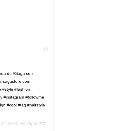
enda de #Saga son
.la-sagastore.com
 #style #fashion
y #instagram #followme
esign #cool #tag #hairstyle
 22, 2019 at 9:15pm PST