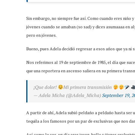
Sin embargo, no siempre fue así. Como cuando eres niño y
jóvenes cuando se amaban (so sad) y dices asumaaaa en algú
pero en jóvenes.
Bueno, pues Adela decidió regresar a esos años que ya ni 
Nos referimos al 19 de septiembre de 1985, el día que suc
que una reportera en ascenso saliera en su primera transm
¡Que dolor!
Mi primera transmisión
— Adela Micha (@Adela_Micha)
September 19, 2
A partir de ahí, Adela subió peldaño a peldaño hasta ser 
tequila a los famosos por un par de exclusivas que nos dan
Así como lo ves, un día eres joven, bello y tienes exclusiv