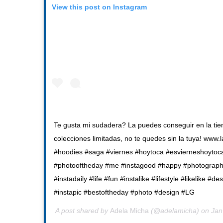
View this post on Instagram
Te gusta mi sudadera? La puedes conseguir en la ti
colecciones limitadas, no te quedes sin la tuya! www
#hoodies #saga #viernes #hoytoca #esvierneshoytoca
#photooftheday #me #instagood #happy #photograph
#instadaily #life #fun #instalike #lifestyle #likelike #d
#instapic #bestoftheday #photo #design #LG
A post shared by
Adela Micha
(@adelamicha) on
Jan