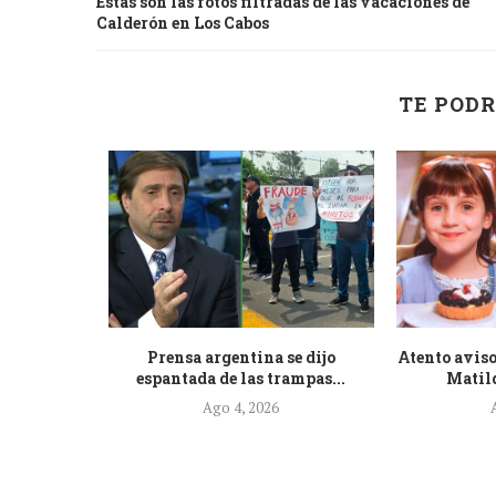
Estas son las fotos filtradas de las vacaciones de
Calderón en Los Cabos
TE PODR
de la nueva
Prensa argentina se dijo
Atento aviso
.
espantada de las trampas...
Matild
Ago 4, 2026