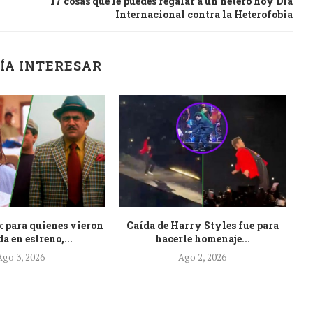
17 cosas que le puedes regalar a un hetero hoy Día
Internacional contra la Heterofobia
ÍA INTERESAR
: para quienes vieron
Caída de Harry Styles fue para
Es
a en estreno,...
hacerle homenaje...
Ago 3, 2026
Ago 2, 2026