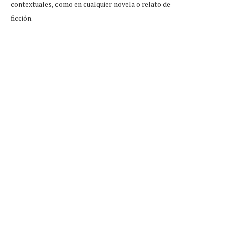
contextuales, como en cualquier novela o relato de
ficción.
tudiante que reprobó examen de
Little Caesars firma conveni
ingreso, feliz por...
Duolingo para dar...
Jul 31, 2026
Jul 31, 2026