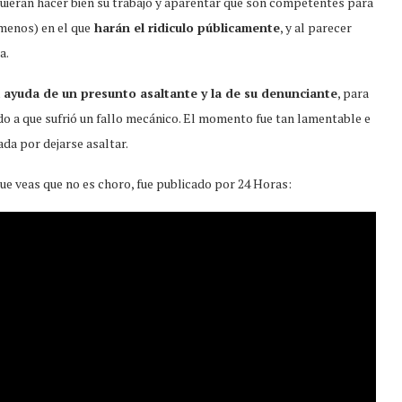
 quieran hacer bien su trabajo y aparentar que son competentes para
 menos) en el que
harán el ridiculo públicamente
, y al parecer
a.
a ayuda de un presunto asaltante y la de su denunciante
, para
bido a que sufrió un fallo mecánico. El momento fue tan lamentable e
da por dejarse asaltar.
 que veas que no es choro, fue publicado por 24 Horas: