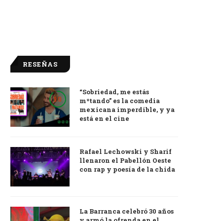
RESEÑAS
“Sobriedad, me estás
9.0
m*tando” es la comedia
mexicana imperdible, y ya
está en el cine
Rafael Lechowski y Sharif
llenaron el Pabellón Oeste
con rap y poesía de la chida
La Barranca celebró 30 años
y armó la ofrenda en el