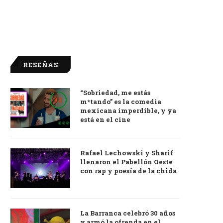
RESEÑAS
“Sobriedad, me estás
9.0
m*tando” es la comedia
mexicana imperdible, y ya
está en el cine
Rafael Lechowski y Sharif
llenaron el Pabellón Oeste
con rap y poesía de la chida
La Barranca celebró 30 años
y armó la ofrenda en el