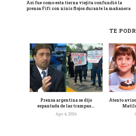
Así fue como esta tierna viejita confundió la
prensa Fifí con ninis flojos durante la mañanera
TE PODR
de la nueva
Prensa argentina se dijo
Atento aviso
.
espantada de las trampas...
Matild
Ago 4, 2026