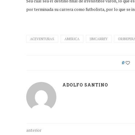
Sea cual sea el destino final de irresistible varón, lo que 
por terminada su carrera como futbolista, por lo que se in
ACEVENTURAS
AMERICA
JIMCARREY
ORIBEPER
0
ADOLFO SANTINO
anterior