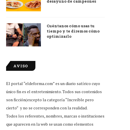
desayuno de campeones
Cuéntanos cómo usas tu
tiempo y te diremos cómo
optimizarlo
AVISO
El portal “eldeforma.com” es un diario satírico cuyo
único fin es el entretenimiento. Todos sus contenidos
tudiante que reprobó examen de
Little Caesars firma conveni
son ficción(excepto la categoría “Increíble pero
ingreso, feliz por...
Duolingo para dar...
cierto” y no se corresponden con la realidad.
Jul 31, 2026
Jul 31, 2026
Todos los referentes, nombres, marcas o instituciones
que aparecen en la web se usan como elementos