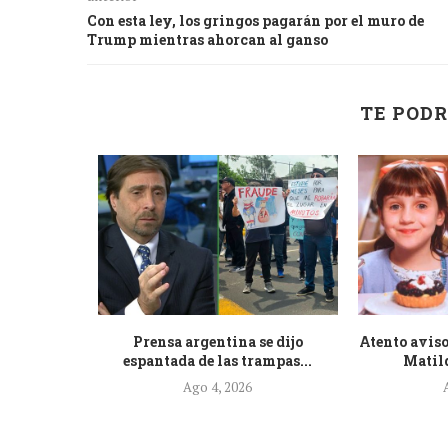
Con esta ley, los gringos pagarán por el muro de
Trump mientras ahorcan al ganso
TE PODR
de la nueva
Prensa argentina se dijo
Atento aviso
.
espantada de las trampas...
Matild
Ago 4, 2026