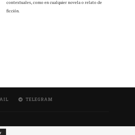
contextuales, como en cualquier novela o relato de
ficción.
tudiante que reprobó examen de
Little Caesars firma conveni
ingreso, feliz por...
Duolingo para dar...
Jul 31, 2026
Jul 31, 2026
AIL
TELEGRAM
r