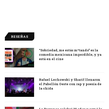
RESEÑAS
“Sobriedad, me estás m*tando” es la
9.0
comedia mexicana imperdible, y ya
está en el cine
Rafael Lechowski y Sharif llenaron
el Pabellón Oeste con rap y poesía de
la chida
La Barranca celebró 30 años y armó la