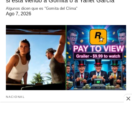
si está viendo a Gomita o a Yanet García
Algunos dicen que es "Gomita del Clima"
Ago 7, 2026
NACIONAL
Rockstar adelanta que cobrará a los gamers
por el placer de ver el tráiler
"Será privilegiados que les mostremos el gameplay del juego", aclaró
el estudio