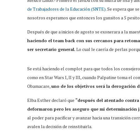
México Lindo.- Primero el JaviDú con su multa de risa y a
de Trabajadores de la Educación (SNTE)
. Se espera que s
nosotros esperamos que entonces los gansitos a 5 pesitos
Después de que a inicios de agosto se exonerara a la maes
haciendo el team back con sus cercanos para retomar 
ser secretario general.
Lo cual le caería de perlas porq
Se está haciendo el complot para que todos los consejeros 
como en Star Wars I, II y III, cuando Palpatine toma el co
Obamacare,
uno de los objetivos será la derogación 
Elba Esther declaró que
“después del atentado contra 
deformaron pero les aseguro que mi determinación j
al poder para pacificar y avanzar hacia una transición cor
avalen la decisión de reinstituirla.