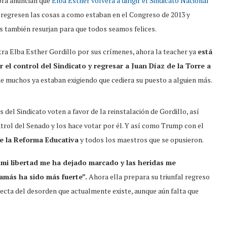
hora anuncian que
Elba Esther volverá a dirigir el Sindicato Nacional
e regresen las cosas a como estaban en el Congreso de 2013 y
 también resurjan para que todos seamos felices.
tra Elba Esther Gordillo por sus crímenes, ahora la teacher ya
está
el control del Sindicato y regresar a Juan Díaz de la Torre a
ue muchos ya estaban exigiendo que cediera su puesto a alguien más.
del Sindicato voten a favor de la reinstalación de Gordillo, así
ntrol del Senado y los hace votar por él. Y así como Trump con el
de la Reforma Educativa
y todos los maestros que se opusieron.
mi libertad me ha dejado marcado y las heridas me
amás ha sido más fuerte”.
Ahora ella prepara su triunfal regreso
recta del desorden que actualmente existe, aunque aún falta que