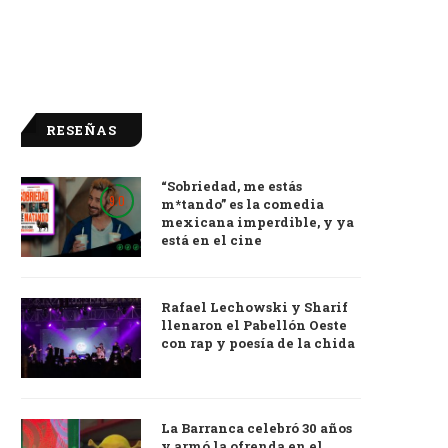
RESEÑAS
“Sobriedad, me estás
9.0
m*tando” es la comedia
mexicana imperdible, y ya
está en el cine
Rafael Lechowski y Sharif
llenaron el Pabellón Oeste
con rap y poesía de la chida
La Barranca celebró 30 años
y armó la ofrenda en el