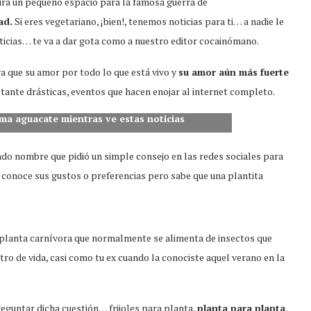
stirá un pequeño espacio para la famosa guerra de
ad.
Si eres vegetariano, ¡bien!, tenemos noticias para ti… a nadie le
oticias… te va a dar gota como a nuestro editor cocainómano.
a que su amor por todo lo que está vivo y
su amor aún más fuerte
stante drásticas, eventos que hacen enojar al internet completo.
oma aguacate mientras ve estas noticias
ado nombre que pidió un simple consejo en las redes sociales para
o conoce sus gustos o preferencias pero sabe que una plantita
 planta carnívora que normalmente se alimenta de insectos que
ro de vida, casi como tu ex cuando la conociste aquel verano en la
eguntar dicha cuestión… frijoles para planta,
planta para planta
,