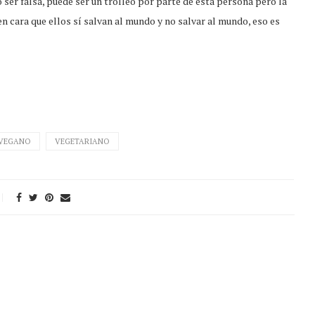
o ser falsa, puede ser un trolleo por parte de esta persona pero la
 cara que ellos sí salvan al mundo y no salvar al mundo, eso es
VEGANO
VEGETARIANO