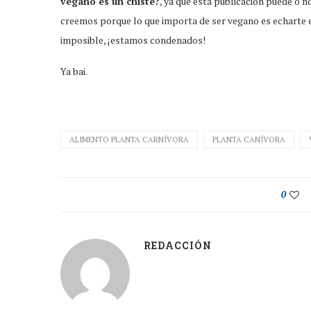
vegano es un chiste?
, ya que esta publicación puede o n
creemos porque lo que importa de ser vegano es echarte en
imposible, ¡estamos condenados!
Ya bai.
ALIMENTO PLANTA CARNÍVORA
PLANTA CANÍVORA
0
REDACCIÓN