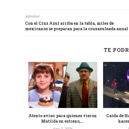
anterior
Con el Cruz Azul arriba en la tabla, miles de
mexicanos se preparan para la cruzazuleada anual
TE PODR
a que su
Atento aviso: para quienes vieron
Caída de H
l...
Matilda en estreno,...
hacer
Ago 3, 2026