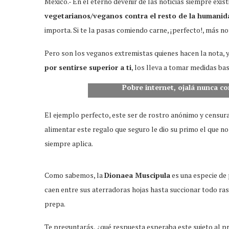
México.- En el eterno devenir de las noticias siempre exi
vegetarianos/veganos contra el resto de la humanid
importa. Si te la pasas comiendo carne, ¡perfecto!, más n
Pero son los veganos extremistas quienes hacen la nota, y
por sentirse superior a ti
, los lleva a tomar medidas ba
Pobre internet, ojalá nunca c
El ejemplo perfecto, este ser de rostro anónimo y censur
alimentar este regalo que seguro le dio su primo el que n
siempre aplica.
Como sabemos, la
Dionaea Muscipula
es una especie de
caen entre sus aterradoras hojas hasta succionar todo rast
prepa.
Te preguntarás, ¿qué respuesta esperaba este sujeto al pr