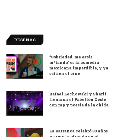
RESEÑAS
“Sobriedad, me estás
9.0
m*tando” es la comedia
mexicana imperdible, y ya
está en el cine
Rafael Lechowski y Sharif
llenaron el Pabellón Oeste
con rap y poesía de la chida
La Barranca celebró 30 años
y armó la ofrenda en el