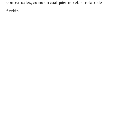
contextuales, como en cualquier novela o relato de
ficción.
ttle Caesars firma convenio con
México después de que Stuar
Duolingo para dar...
visitó en...
Jul 31, 2026
Jul 31, 2026