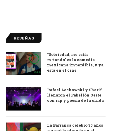
RESEÑAS
“Sobriedad, me estás
9.0
m*tando” es la comedia
mexicana imperdible, y ya
está en el cine
Rafael Lechowski y Sharif
llenaron el Pabellón Oeste
con rap y poesía de la chida
La Barranca celebró 30 años
y armó la ofrenda en el