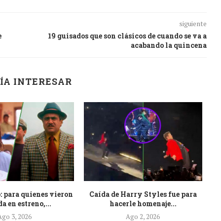
siguiente
e
19 guisados que son clásicos de cuando se va a
acabando la quincena
ÍA INTERESAR
: para quienes vieron
Caída de Harry Styles fue para
Es
a en estreno,...
hacerle homenaje...
Ago 3, 2026
Ago 2, 2026