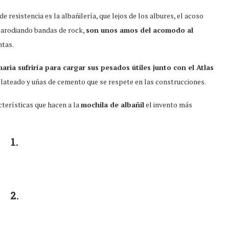
de resistencia es la albañilería, que lejos de los albures, el acoso
 parodiando bandas de rock,
son unos amos del acomodo al
ntas.
aria sufriría para cargar sus pesados útiles junto con el Atlas
plateado y uñas de cemento que se respete en las construcciones.
terísticas que hacen a la
mochila de albañil
el invento más
1.
2.