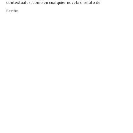
contextuales, como en cualquier novela o relato de
ficción.
tudiante que reprobó examen de
Little Caesars firma conveni
ingreso, feliz por...
Duolingo para dar...
Jul 31, 2026
Jul 31, 2026