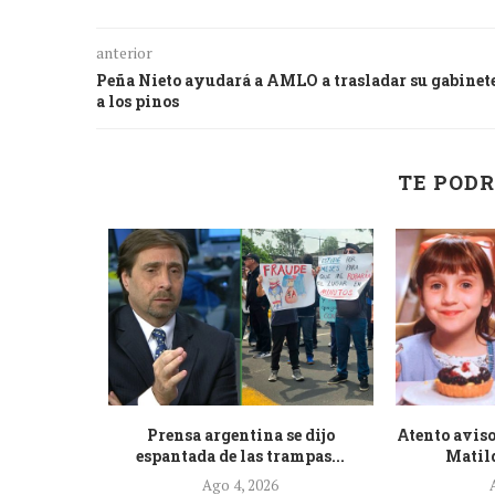
anterior
Peña Nieto ayudará a AMLO a trasladar su gabinet
a los pinos
TE PODR
de la nueva
Prensa argentina se dijo
Atento aviso
.
espantada de las trampas...
Matild
Ago 4, 2026