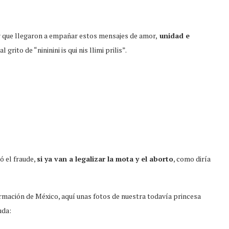
er que llegaron a empañar estos mensajes de amor,
unidad e
 grito de “nininini is qui nis llimi prilis”.
ó el fraude,
si ya van a legalizar la mota y el aborto
, como diría
rmación de México, aquí unas fotos de nuestra todavía princesa
uda: