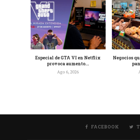
 pide a
Especial de GTA VI en Netflix
Negocios qu
e...
provoca aumento...
pan
Ago 6, 2026
FACEBOOK