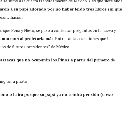
ya se sumó a la cuarta transformación de México. Y es que siete años
icaron a su papi adorado por no haber leído tres libros (ni que
econciliación.
rique Peña y Nieto, se puso a contestar preguntas en la nueva y
a una mortal proletaria más
. Entre tantas cuestiones que le
jos de futuros presidentes” de México.
 aztecas que no ocuparán los Pinos a partir del primero
de
cono o la ira porque su papá ya no tendrá pensión (o eso