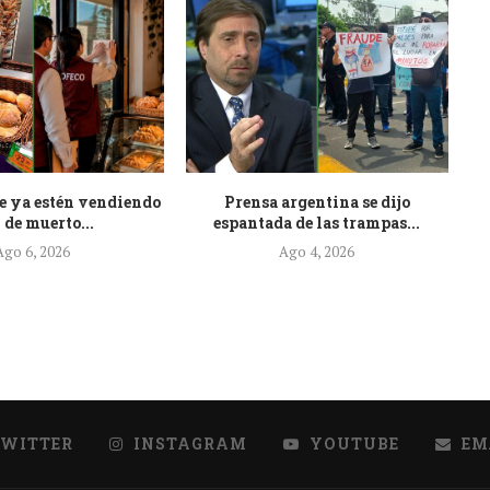
e ya estén vendiendo
Prensa argentina se dijo
At
 de muerto...
espantada de las trampas...
Ago 6, 2026
Ago 4, 2026
TWITTER
INSTAGRAM
YOUTUBE
EM