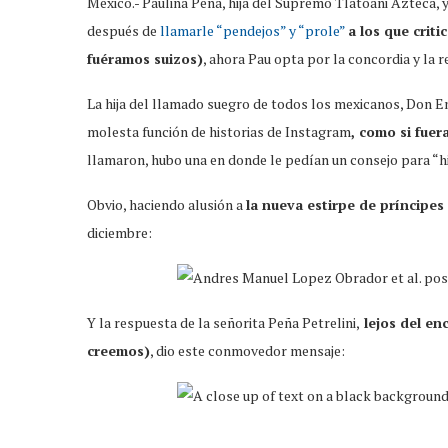
México.- Paulina Peña, hija del Supremo Tlatoani Azteca, 
después de
llamarle “pendejos” y “prole”
a los que crit
fuéramos suizos)
, ahora Pau opta por la concordia y la r
La hija del llamado suegro de todos los mexicanos, Don En
molesta función de historias de Instagram
, como si fuer
llamaron, hubo una en donde le pedían un consejo para “hi
Obvio, haciendo alusión a
la nueva estirpe de príncipes
diciembre:
Y la respuesta de la señorita Peña Petrelini,
lejos del en
creemos)
, dio este conmovedor mensaje: