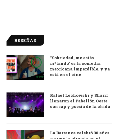
RESEÑAS
“Sobriedad, me estás
9.0
m*tando” es la comedia
mexicana imperdible, y ya
está en el cine
Rafael Lechowski y Sharif
llenaron el Pabellón Oeste
con rap y poesía de la chida
La Barranca celebró 30 años
y armó la ofrenda en el