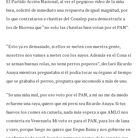
El Partido Acción Nacional, al ver el pegajoso video de la niña
bien, solicitó de inmediato una respuesta de igual magnitud, por
lo que contrataron a chavitas del Conalep para demostrarle a
los de Morena que “no solo las chavitas bien votan por el PAN”.
“Esto ya es demasiado, si ellos se meten con nuestra gente,
nosotros nos vamos a meter con los suyos. Además en el Cona sí
se arman buenas rolas, no semi perros poperos”, declaró Ricardo
Anaya mientras preguntaba si él podía tocar su órgano al tiempo
que se grababa el perreo, pregunta que incomodó a más de uno.
“So una niña mal, por eso voto por el PAN, a mí no me da miedo
echarme una raya, quiero que mi presi sea Ricardo Anaya. Si tus
huevos los comes en cazuela, nada más espera a que AMLO nos
convierta en Venezuela. Mi voto es para el PAN, para los de lana
y varo, porque luego no quiero que llegue Rusia y nos gobierne en
un idioma todo raro”, leen las primeras partes de la canción que