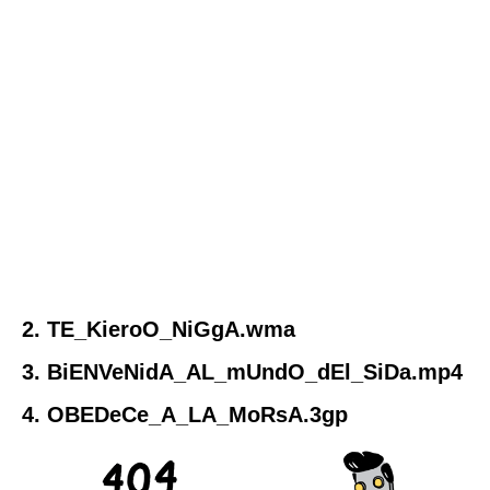
2. TE_KieroO_NiGgA.wma
3. BiENVeNidA_AL_mUndO_dEl_SiDa.mp4
4. OBEDeCe_A_LA_MoRsA.3gp