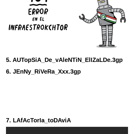
5. AUTopSiA_De_vAleNTiN_ElIZaLDe.3gp
6. JEnNy_RiVeRa_Xxx.3gp
7. LAfAcTorIa_toDAviA