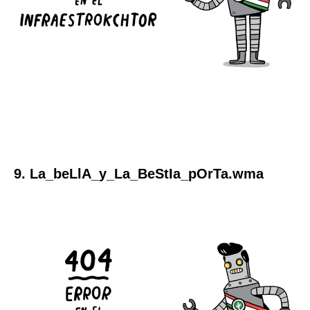
9. La_beLlA_y_La_BeStIa_pOrTa.wma