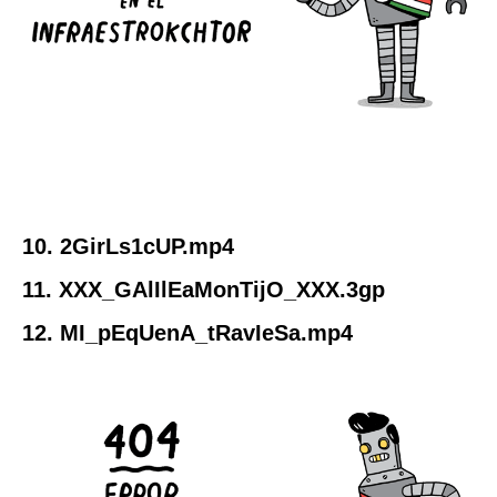
10. 2GirLs1cUP.mp4
11. XXX_GAlIlEaMonTijO_XXX.3gp
12. MI_pEqUenA_tRavIeSa.mp4