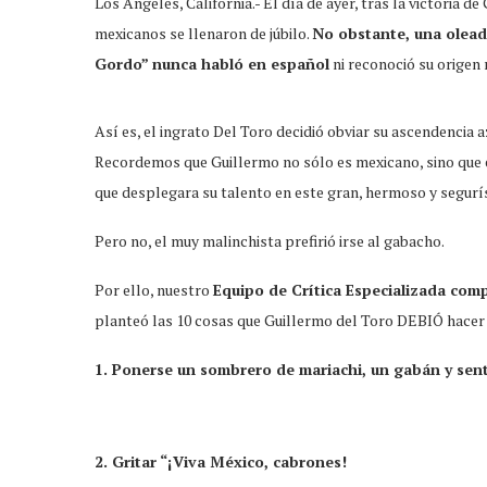
Los Ángeles, California.- El día de ayer, tras la victoria d
mexicanos se llenaron de júbilo.
No obstante, una oleada
Gordo” nunca habló en español
ni reconoció su origen
Así es, el ingrato Del Toro decidió obviar su ascendencia 
Recordemos que Guillermo no sólo es mexicano, sino que e
que desplegara su talento en este gran, hermoso y segurí
Pero no, el muy malinchista prefirió irse al gabacho.
Por ello, nuestro
Equipo de Crítica Especializada com
planteó las 10 cosas que Guillermo del Toro DEBIÓ hacer p
1. Ponerse un sombrero de mariachi, un gabán y sen
2. Gritar “¡Viva México, cabrones!