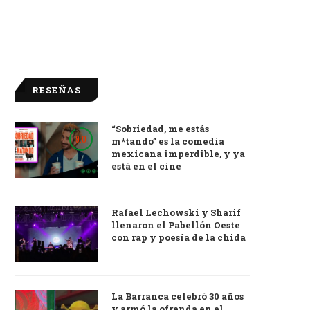
RESEÑAS
“Sobriedad, me estás
9.0
m*tando” es la comedia
mexicana imperdible, y ya
está en el cine
Rafael Lechowski y Sharif
llenaron el Pabellón Oeste
con rap y poesía de la chida
La Barranca celebró 30 años
y armó la ofrenda en el