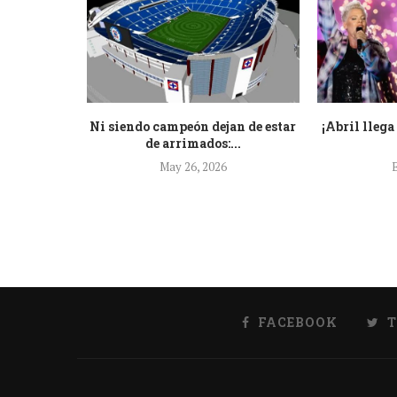
icos deseos
Ni siendo campeón dejan de estar
¡Abril llega
de arrimados:...
May 26, 2026
E
FACEBOOK