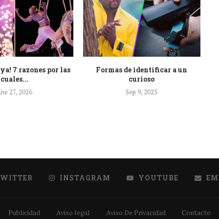
 ya! 7 razones por las
Formas de identificar a un
cuales...
curioso
ne 27, 2026
Sep 9, 2025
TWITTER
INSTAGRAM
YOUTUBE
EM
Publicidad
Aviso legal
Aviso De Privacidad
Contacto