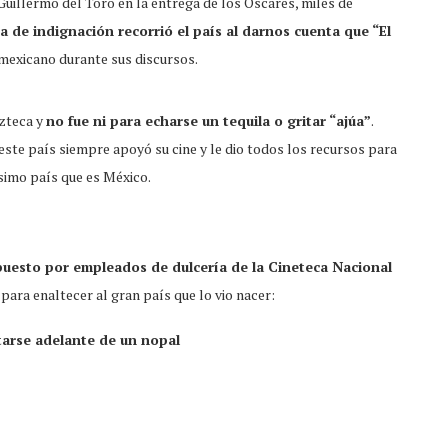
e Guillermo del Toro en la entrega de los Óscares, miles de
 de indignación recorrió el país al darnos cuenta que “El
 mexicano durante sus discursos.
azteca y
no fue ni para echarse un tequila o gritar “ajúa”
.
ste país siempre apoyó su cine y le dio todos los recursos para
simo país que es México.
puesto por empleados de dulcería de la Cineteca Nacional
ara enaltecer al gran país que lo vio nacer:
tarse adelante de un nopal