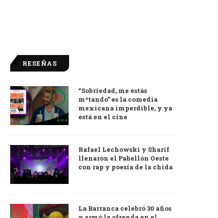
RESEÑAS
“Sobriedad, me estás
9.0
m*tando” es la comedia
mexicana imperdible, y ya
está en el cine
Rafael Lechowski y Sharif
llenaron el Pabellón Oeste
con rap y poesía de la chida
La Barranca celebró 30 años
y armó la ofrenda en el