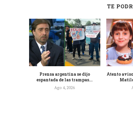
TE PODR
de la nueva
Prensa argentina se dijo
Atento aviso
.
espantada de las trampas...
Matild
Ago 4, 2026