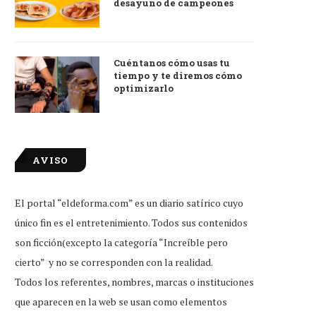
desayuno de campeones
Cuéntanos cómo usas tu
tiempo y te diremos cómo
optimizarlo
AVISO
tudiante que reprobó examen de
Little Caesars firma conveni
ingreso, feliz por...
Duolingo para dar...
El portal “eldeforma.com” es un diario satírico cuyo
Jul 31, 2026
Jul 31, 2026
único fin es el entretenimiento. Todos sus contenidos
son ficción(excepto la categoría “Increíble pero
cierto” y no se corresponden con la realidad.
Todos los referentes, nombres, marcas o instituciones
que aparecen en la web se usan como elementos