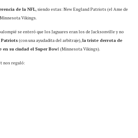
ferencia de la NFL
, siendo estas: New England Patriots (el Ame de
 Minnesota Vikings.
balompié se enteró que los Jaguares eran los de Jacksonville y no
 Patriots
(con una ayudadita del arbitraje),
la triste derrota de
e en su ciudad el Super Bow
l (Minnesota Vikings).
t nos regaló: