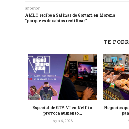
anterior
AMLO recibe a Salinas de Gortari en Morena
“porque es de sabios rectificar”
TE PODR
 pide a
Especial de GTA VI en Netflix
Negocios qu
e...
provoca aumento...
pan
Ago 6, 2026