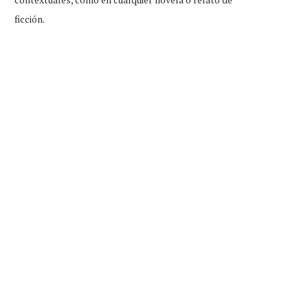
ficción.
ento aviso: para quienes vieron
Caída de Harry Styles fue 
Matilda en estreno,...
hacerle homenaje...
Ago 3, 2026
Ago 2, 2026