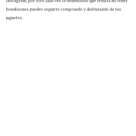
Instagram, por otro lado ves lo beneficioso que resulta no tener
bendiciones puedes seguirte comprando y disfrutando de tus
juguetes.