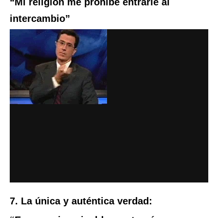
“Mi religión me prohíbe entrarle al
intercambio”
7. La única y auténtica verdad: