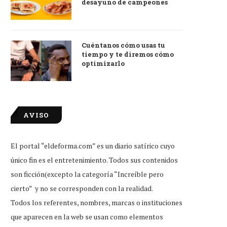
desayuno de campeones
Cuéntanos cómo usas tu
tiempo y te diremos cómo
optimizarlo
AVISO
El portal “eldeforma.com” es un diario satírico cuyo
único fin es el entretenimiento. Todos sus contenidos
son ficción(excepto la categoría “Increíble pero
ento aviso: para quienes vieron
Caída de Harry Styles fue 
cierto” y no se corresponden con la realidad.
Matilda en estreno,...
hacerle homenaje...
Todos los referentes, nombres, marcas o instituciones
Ago 3, 2026
Ago 2, 2026
que aparecen en la web se usan como elementos