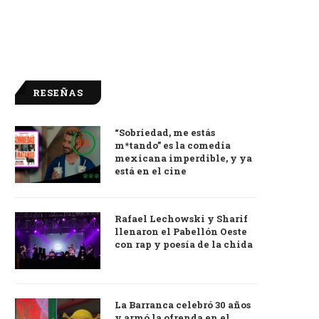
RESEÑAS
“Sobriedad, me estás
9.0
m*tando” es la comedia
mexicana imperdible, y ya
está en el cine
Rafael Lechowski y Sharif
llenaron el Pabellón Oeste
con rap y poesía de la chida
La Barranca celebró 30 años
y armó la ofrenda en el