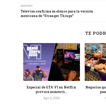
anterior
Televisa confirma su elenco para la versión
mexicana de “Stranger Things”
TE PODR
 pide a
Especial de GTA VI en Netflix
Negocios qu
e...
provoca aumento...
pan
Ago 6, 2026