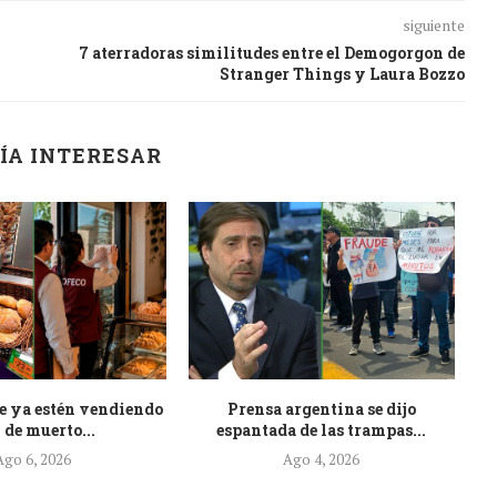
siguiente
7 aterradoras similitudes entre el Demogorgon de
Stranger Things y Laura Bozzo
ÍA INTERESAR
e ya estén vendiendo
Prensa argentina se dijo
At
 de muerto...
espantada de las trampas...
Ago 6, 2026
Ago 4, 2026