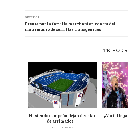
anterior
Frente por la familia marchará en contra del
matrimonio de semillas transgénicas
TE PODR
que hablan
Ni siendo campeón dejan de estar
¡Abril llega
elena...
de arrimados:...