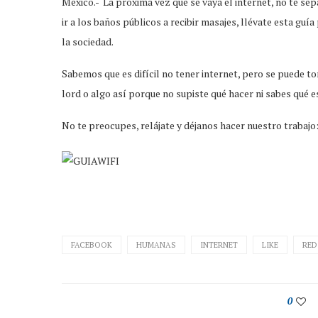
México.- La próxima vez que se vaya el internet, no te sepa
ir a los baños públicos a recibir masajes, llévate esta gu
la sociedad.
Sabemos que es difícil no tener internet, pero se puede tor
lord o algo así porque no supiste qué hacer ni sabes qué 
No te preocupes, relájate y déjanos hacer nuestro trabajo
FACEBOOK
HUMANAS
INTERNET
LIKE
RED
0