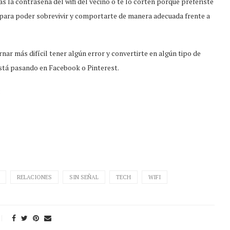
s la contraseña del wifi del vecino o te lo corten porque preferiste
ía para poder sobrevivir y comportarte de manera adecuada frente a
nar más difícil tener algún error y convertirte en algún tipo de
está pasando en Facebook o Pinterest.
:
RELACIONES
SIN SEÑAL
TECH
WIFI