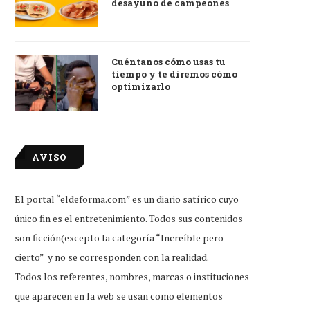
desayuno de campeones
Cuéntanos cómo usas tu
tudiante que reprobó examen de
Little Caesars firma conveni
tiempo y te diremos cómo
ingreso, feliz por...
Duolingo para dar...
optimizarlo
Jul 31, 2026
Jul 31, 2026
AVISO
El portal “eldeforma.com” es un diario satírico cuyo
único fin es el entretenimiento. Todos sus contenidos
son ficción(excepto la categoría “Increíble pero
cierto” y no se corresponden con la realidad.
Todos los referentes, nombres, marcas o instituciones
que aparecen en la web se usan como elementos