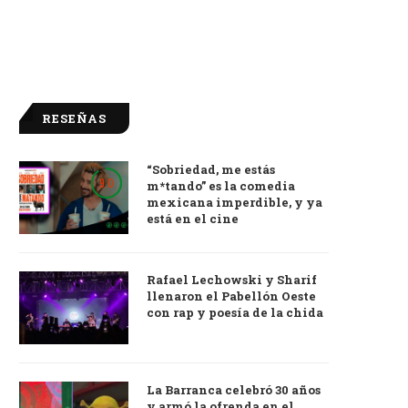
RESEÑAS
“Sobriedad, me estás
9.0
m*tando” es la comedia
mexicana imperdible, y ya
está en el cine
Rafael Lechowski y Sharif
llenaron el Pabellón Oeste
con rap y poesía de la chida
La Barranca celebró 30 años
y armó la ofrenda en el