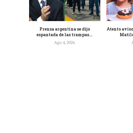
de la nueva
Prensa argentina se dijo
Atento aviso
.
espantada de las trampas...
Matild
Ago 4, 2026