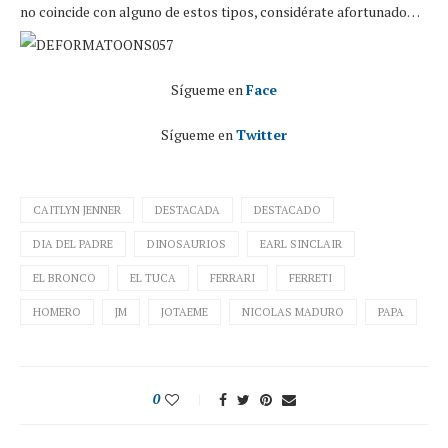
no coincide con alguno de estos tipos, considérate afortunado…
Sígueme en
Face
Sígueme en
Twitter
CAITLYN JENNER
DESTACADA
DESTACADO
DIA DEL PADRE
DINOSAURIOS
EARL SINCLAIR
EL BRONCO
EL TUCA
FERRARI
FERRETI
HOMERO
JM
JOTAEME
NICOLAS MADURO
PAPA
0