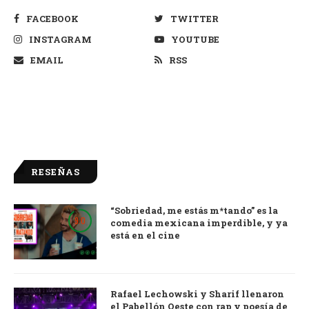
FACEBOOK
TWITTER
INSTAGRAM
YOUTUBE
EMAIL
RSS
RESEÑAS
“Sobriedad, me estás m*tando” es la
9.0
comedia mexicana imperdible, y ya
está en el cine
Rafael Lechowski y Sharif llenaron
el Pabellón Oeste con rap y poesía de