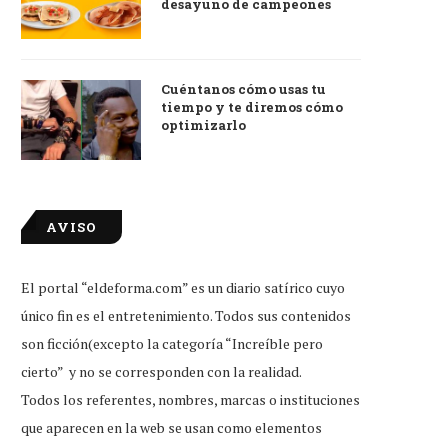
desayuno de campeones
Cuéntanos cómo usas tu
tiempo y te diremos cómo
optimizarlo
AVISO
El portal “eldeforma.com” es un diario satírico cuyo
tudiante que reprobó examen de
Little Caesars firma conveni
único fin es el entretenimiento. Todos sus contenidos
ingreso, feliz por...
Duolingo para dar...
son ficción(excepto la categoría “Increíble pero
Jul 31, 2026
Jul 31, 2026
cierto” y no se corresponden con la realidad.
Todos los referentes, nombres, marcas o instituciones
que aparecen en la web se usan como elementos