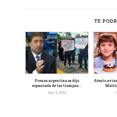
TE PODR
de la nueva
Prensa argentina se dijo
Atento aviso
.
espantada de las trampas...
Matild
Ago 4, 2026