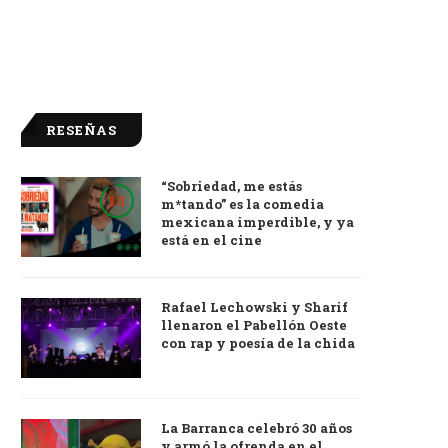
RESEÑAS
“Sobriedad, me estás
9.0
m*tando” es la comedia
mexicana imperdible, y ya
está en el cine
Rafael Lechowski y Sharif
llenaron el Pabellón Oeste
con rap y poesía de la chida
La Barranca celebró 30 años
y armó la ofrenda en el