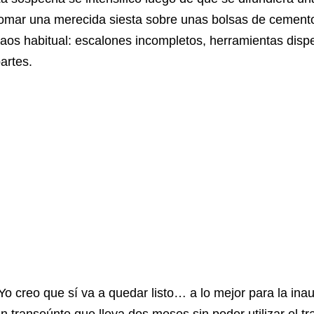
omar una merecida siesta sobre unas bolsas de cemento,
aos habitual: escalones incompletos, herramientas dispe
artes.
Yo creo que sí va a quedar listo… a lo mejor para la i
n transeúnte que lleva dos meses sin poder utilizar el t