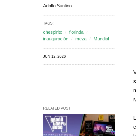
Adolfo Santino
TAGS:
chespirito
florinda
inauguración
meza
Mundial
JUN 12, 2026
V
s
m
RELATED POST
L
c
l