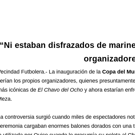
“Ni estaban disfrazados de marine
organizador
ecindad Futbolera.- La inauguración de la
Copa del M
erían los propios organizadores, quienes presuntament
ás icónicas de
El Chavo del Ocho
y ahora estarían enfr
Meza.
a controversia surgió cuando miles de espectadores nota
eremonia cargaban enormes balones dorados con una 
a utilizada por Quico cuando le presumía su pelota al Cha