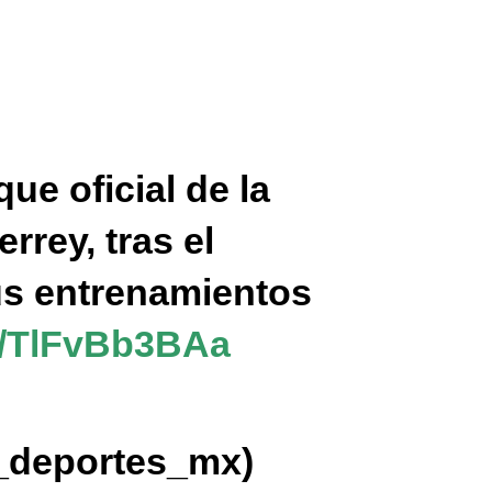
ue oficial de la
rey, tras el
us entrenamientos
om/TlFvBb3BAa
_deportes_mx)