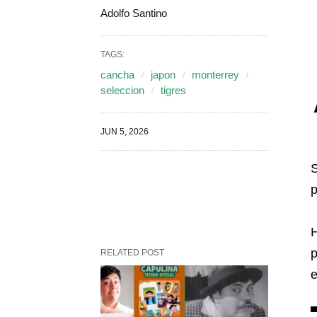
Adolfo Santino
TAGS:
cancha
japon
monterrey
seleccion
tigres
JUN 5, 2026
S
p
H
p
RELATED POST
e