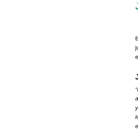
E
j
e
“
a
y
l
e