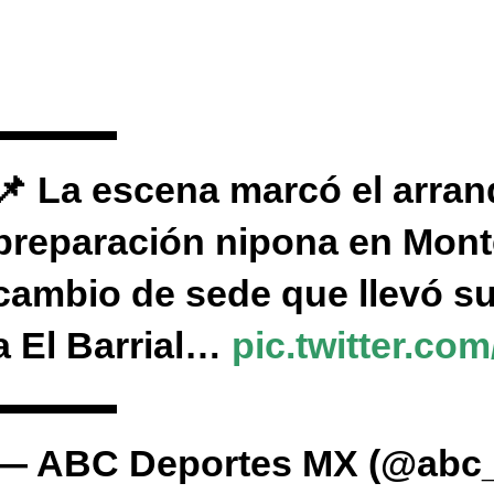
📌 La escena marcó el arranq
preparación nipona en Monter
cambio de sede que llevó s
a El Barrial…
pic.twitter.c
— ABC Deportes MX (@abc