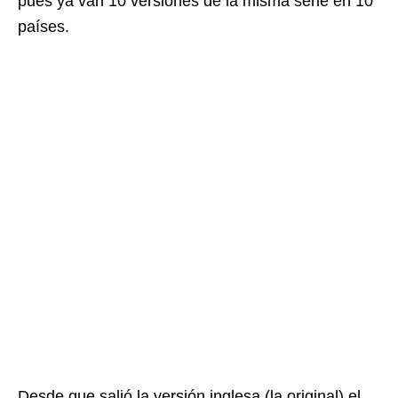
pues ya van 10 versiones de la misma serie en 10
países.
Desde que salió la versión inglesa (la original) el